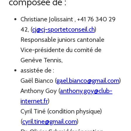
composée de :
Christiane Jolissaint , +41 76 340 29
42, (
cj@cj-sportetconseil.ch
)
Responsable juniors cantonale
Vice-présidente du comité de
Genève Tennis,
assistée de :
Gaël Bianco (
gael.bianco@gmail.com
)
Anthony Goy (
anthony.goy@club-
internet.fr
)
Cyril Tiné (condition physique)
(
cyril.tine@gmail.com
)