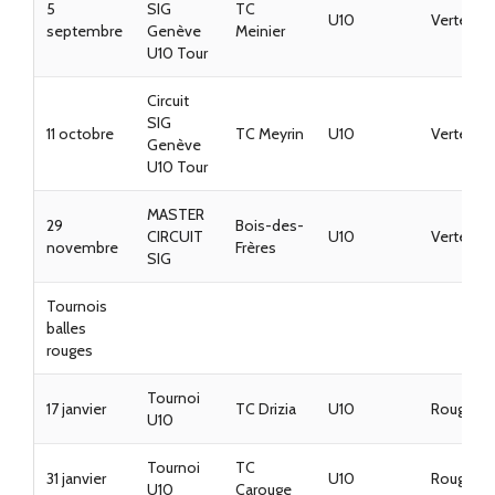
5
SIG
TC
U10
Vertes
septembre
Genève
Meinier
U10 Tour
Circuit
SIG
11 octobre
TC Meyrin
U10
Vertes
Genève
U10 Tour
MASTER
29
Bois-des-
CIRCUIT
U10
Vertes
novembre
Frères
SIG
Tournois
balles
rouges
Tournoi
17 janvier
TC Drizia
U10
Rouges
U10
Tournoi
TC
31 janvier
U10
Rouges
U10
Carouge