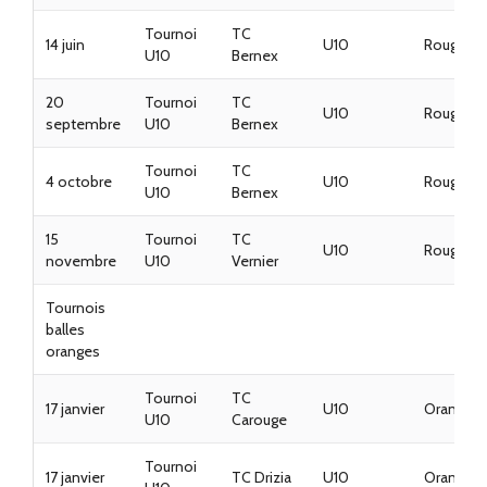
Tournoi
TC
14 juin
U10
Rouges
U10
Bernex
20
Tournoi
TC
U10
Rouges
septembre
U10
Bernex
Tournoi
TC
4 octobre
U10
Rouges
U10
Bernex
15
Tournoi
TC
U10
Rouges
novembre
U10
Vernier
Tournois
balles
oranges
Tournoi
TC
17 janvier
U10
Oranges
U10
Carouge
Tournoi
17 janvier
TC Drizia
U10
Oranges