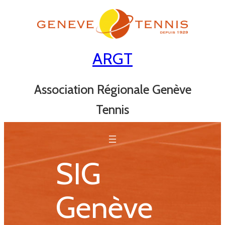
Aller
au
contenu
ARGT
Association Régionale Genève
Tennis
SIG
Genève