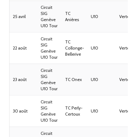
Circuit
SIG
TC
25 avril
U10
Vertes
Genève
Anières
U10 Tour
Circuit
TC
SIG
22 août
Collonge-
U10
Vertes
Genève
Bellerive
U10 Tour
Circuit
SIG
23 août
TC Onex
U10
Vertes
Genève
U10 Tour
Circuit
SIG
TC Perly-
30 août
U10
Vertes
Genève
Certoux
U10 Tour
Circuit