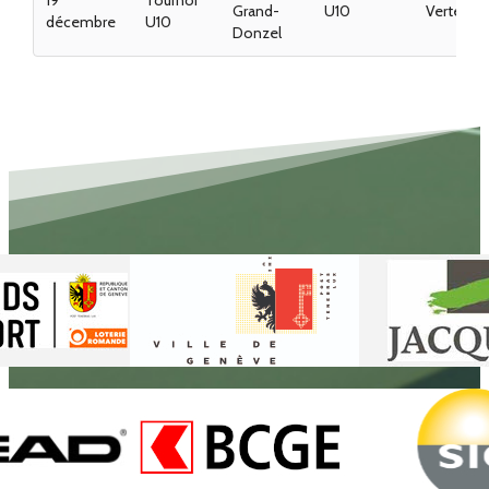
Grand-
U10
Vertes
décembre
U10
Donzel