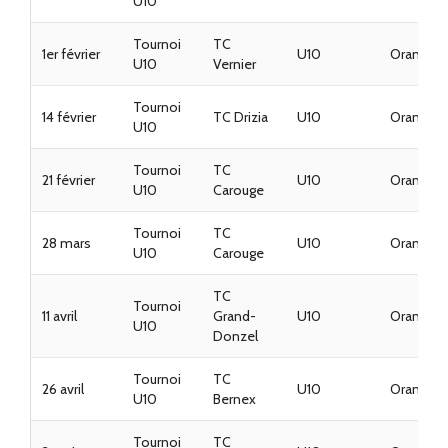
U10
Tournoi
TC
1er février
U10
Oranges
U10
Vernier
Tournoi
14 février
TC Drizia
U10
Oranges
U10
Tournoi
TC
21 février
U10
Oranges
U10
Carouge
Tournoi
TC
28 mars
U10
Oranges
U10
Carouge
TC
Tournoi
11 avril
Grand-
U10
Oranges
U10
Donzel
Tournoi
TC
26 avril
U10
Oranges
U10
Bernex
Tournoi
TC