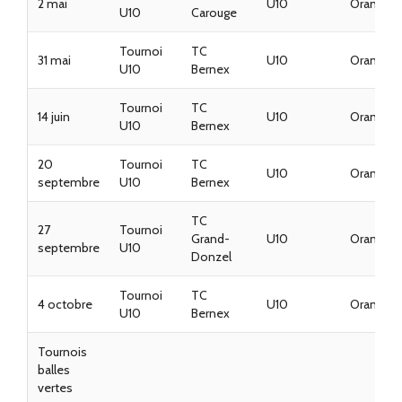
2 mai
U10
Oranges
U10
Carouge
Tournoi
TC
31 mai
U10
Oranges
U10
Bernex
Tournoi
TC
14 juin
U10
Oranges
U10
Bernex
20
Tournoi
TC
U10
Oranges
septembre
U10
Bernex
TC
27
Tournoi
Grand-
U10
Oranges
septembre
U10
Donzel
Tournoi
TC
4 octobre
U10
Oranges
U10
Bernex
Tournois
balles
vertes