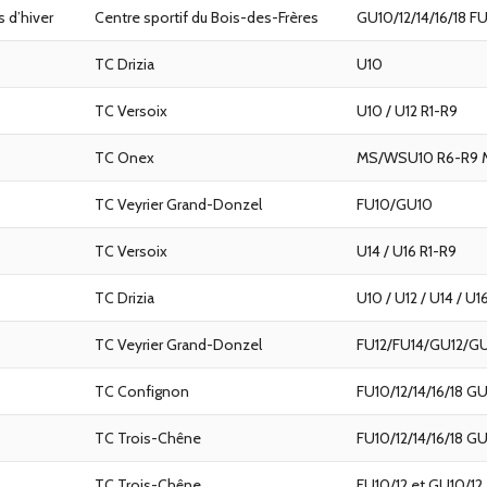
 d’hiver
Centre sportif du Bois-des-Frères
GU10/12/14/16/18 FU
TC Drizia
U10
TC Versoix
U10 / U12 R1-R9
TC Onex
MS/WSU10 R6-R9 M
TC Veyrier Grand-Donzel
FU10/GU10
TC Versoix
U14 / U16 R1-R9
TC Drizia
U10 / U12 / U14 / U1
TC Veyrier Grand-Donzel
FU12/FU14/GU12/G
TC Confignon
FU10/12/14/16/18 GU
TC Trois-Chêne
FU10/12/14/16/18 GU
TC Trois-Chêne
FU10/12 et GU10/12