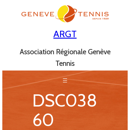
Aller
au
contenu
ARGT
Association Régionale Genève
Tennis
DSC038
60