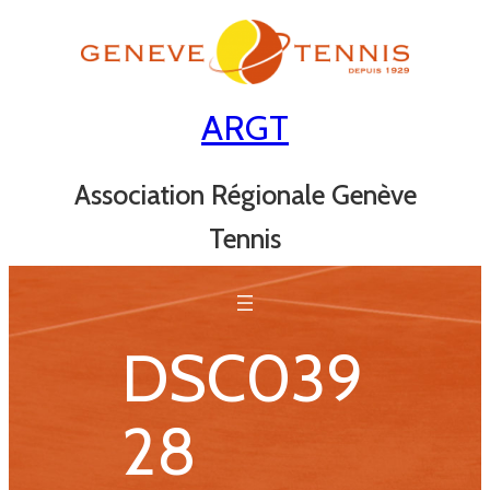
Aller
au
contenu
ARGT
Association Régionale Genève
Tennis
DSC039
28