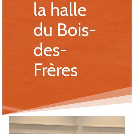
la halle
du Bois-
des-
Frères