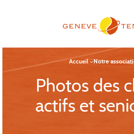
Aller
au
contenu
Accueil
Notre associat
Photos des 
actifs et seni