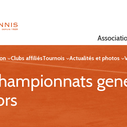
Associati
ion
Clubs affiliés
Tournois
Actualités et photos
V
championnats gen
ors