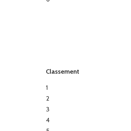
u
Classement
10.22
1
2
3
4
5