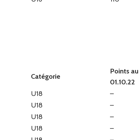
Points a
m
Catégorie
01.
U18
–
U18
–
U18
–
U18
–
U18
–