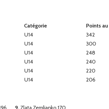
Catégorie
Points au
U14
342
U14
300
U14
248
U14
240
U14
220
U14
206
rd 196
9.
Zlata Zemlianko 170