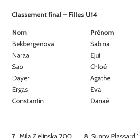
Classement final – Filles U14
Nom
Prénom
Bekbergenova
Sabina
Naraa
Ejui
Sab
Chloé
Dayer
Agathe
Ergas
Eva
Constantin
Danaé
7.
Mila Zielinska 200
8.
Sunny Plassa