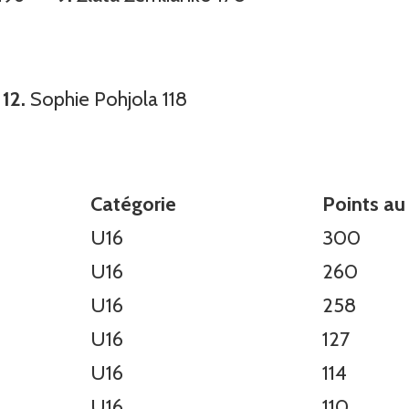
0
12.
Sophie Pohjola 118
Catégorie
Points au
U16
300
U16
260
U16
258
U16
127
U16
114
U16
110