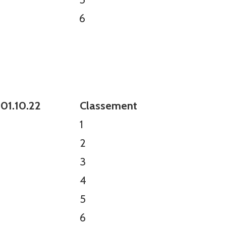
6
 01.10.22
Classement
1
2
3
4
5
6