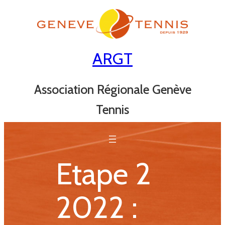
Aller
au
contenu
ARGT
Association Régionale Genève
Tennis
Etape 2
2022 :