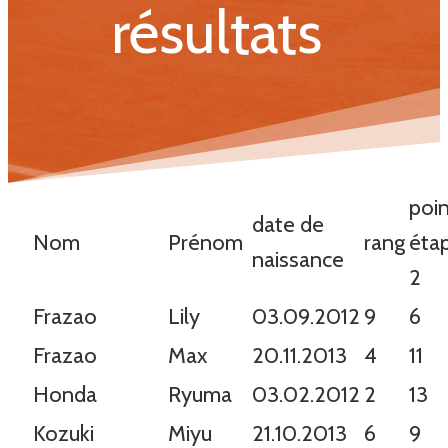
résultats
poi
date de
Nom
Prénom
rang
éta
naissance
2
Frazao
Lily
03.09.2012
9
6
Frazao
Max
20.11.2013
4
11
Honda
Ryuma
03.02.2012
2
13
Kozuki
Miyu
21.10.2013
6
9