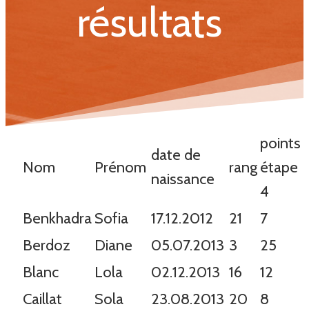
résultats
points
date de
Nom
Prénom
rang
étape
naissance
4
Benkhadra
Sofia
17.12.2012
21
7
Berdoz
Diane
05.07.2013
3
25
Blanc
Lola
02.12.2013
16
12
Caillat
Sola
23.08.2013
20
8