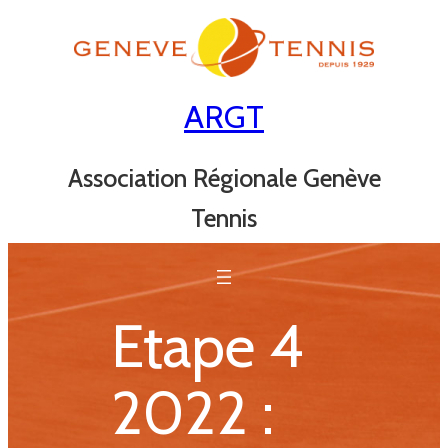
Aller
au
contenu
ARGT
Association Régionale Genève
Tennis
Etape 4
2022 :