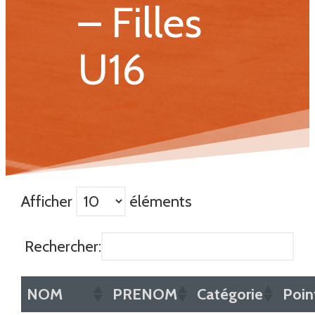
– Filles
U16
Afficher
éléments
Rechercher:
NOM
PRENOM
Catégorie
Poin