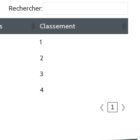
Rechercher:
s
Classement
1
2
3
4
❮
1
❯