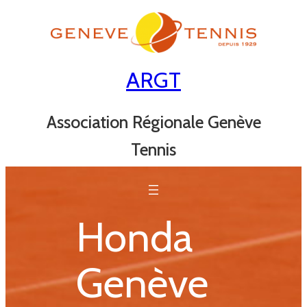
Aller
au
contenu
ARGT
Association Régionale Genève
Tennis
Honda
Genève