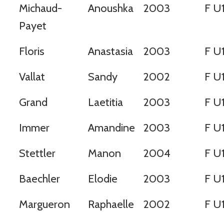
Michaud-
Anoushka
2003
F U
Payet
Floris
Anastasia
2003
F U
Vallat
Sandy
2002
F U
Grand
Laetitia
2003
F U
Immer
Amandine
2003
F U
Stettler
Manon
2004
F U
Baechler
Elodie
2003
F U
Margueron
Raphaelle
2002
F U