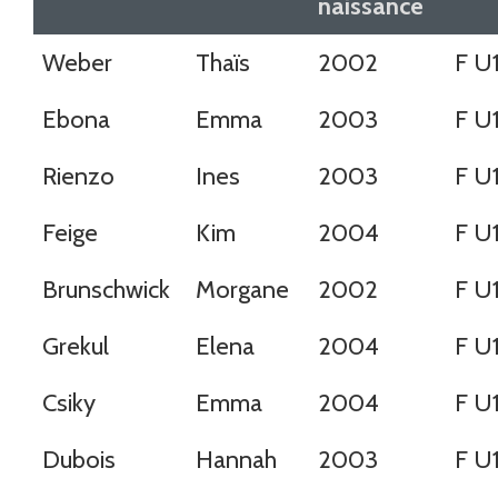
naissance
Weber
Thaïs
2002
F U
Ebona
Emma
2003
F U
Rienzo
Ines
2003
F U
Feige
Kim
2004
F U
Brunschwick
Morgane
2002
F U
Grekul
Elena
2004
F U
Csiky
Emma
2004
F U
Dubois
Hannah
2003
F U