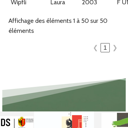
Wipfli
Laura
2003
F U
Affichage des éléments 1 à 50 sur 50
éléments
❮
1
❯