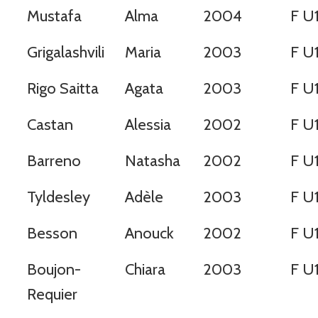
Mustafa
Alma
2004
F U
Grigalashvili
Maria
2003
F U
Rigo Saitta
Agata
2003
F U
Castan
Alessia
2002
F U
Barreno
Natasha
2002
F U
Tyldesley
Adèle
2003
F U
Besson
Anouck
2002
F U
Boujon-
Chiara
2003
F U
Requier