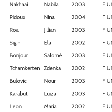
Nakhaai
Nabila
2003
F U
Pidoux
Nina
2004
F U
Roa
Jillian
2003
F U
Sigin
Ela
2002
F U
Bonjour
Salomé
2003
F U
Tchamkerten
Zdenka
2002
F U
Bulovic
Nour
2003
F U
Karabut
Luiza
2003
F U
Leon
Maria
2002
F U