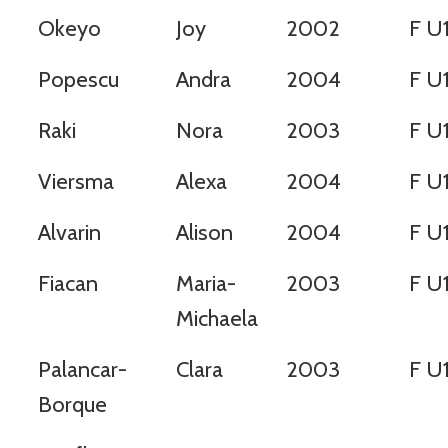
Okeyo
Joy
2002
F U
Popescu
Andra
2004
F U
Raki
Nora
2003
F U
Viersma
Alexa
2004
F U
Alvarin
Alison
2004
F U
Fiacan
Maria-
2003
F U
Michaela
Palancar-
Clara
2003
F U
Borque