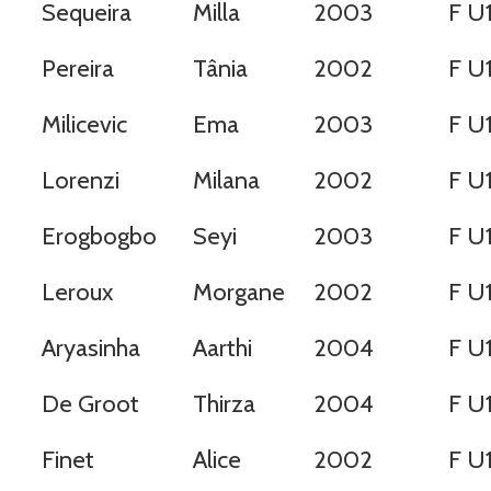
Sequeira
Milla
2003
F U
Pereira
Tânia
2002
F U
Milicevic
Ema
2003
F U
Lorenzi
Milana
2002
F U
Erogbogbo
Seyi
2003
F U
Leroux
Morgane
2002
F U
Aryasinha
Aarthi
2004
F U
De Groot
Thirza
2004
F U
Finet
Alice
2002
F U