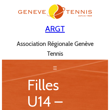
Aller
au
contenu
ARGT
Association Régionale Genève
Tennis
Filles
U14 –