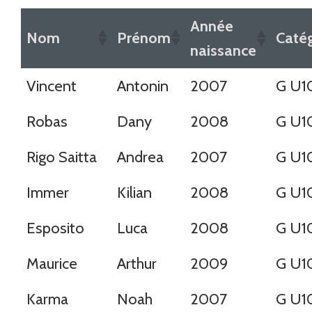
Année
Nom
Prénom
Caté
naissance
Vincent
Antonin
2007
G U1
Robas
Dany
2008
G U1
Rigo Saitta
Andrea
2007
G U1
Immer
Kilian
2008
G U1
Esposito
Luca
2008
G U1
Maurice
Arthur
2009
G U1
Karma
Noah
2007
G U1