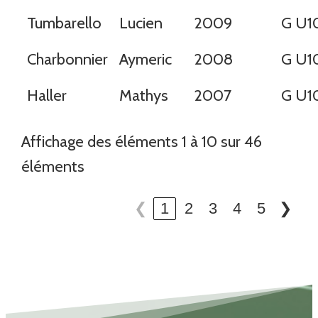
Tumbarello
Lucien
2009
G U1
Charbonnier
Aymeric
2008
G U1
Haller
Mathys
2007
G U1
Affichage des éléments 1 à 10 sur 46
éléments
❮
1
2
3
4
5
❯