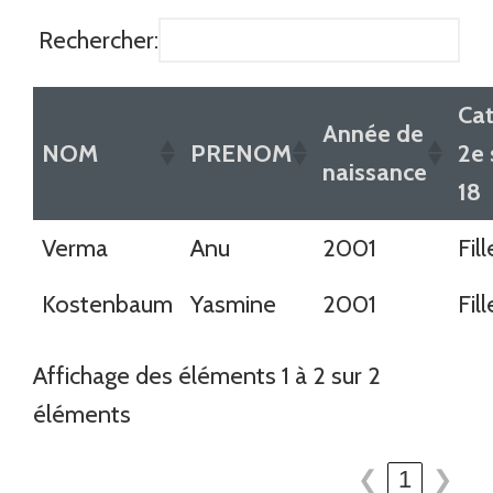
Rechercher:
Cat
Année de
NOM
PRENOM
2e
naissance
18
Verma
Anu
2001
Fil
Kostenbaum
Yasmine
2001
Fil
Affichage des éléments 1 à 2 sur 2
éléments
❮
1
❯