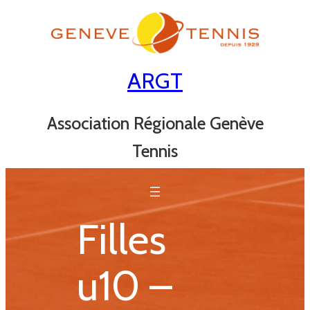
Aller
au
contenu
ARGT
Association Régionale Genève
Tennis
Filles
u10 –