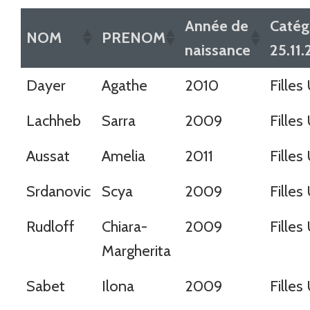
Année de
Catég
NOM
PRENOM
naissance
25.11
Dayer
Agathe
2010
Filles
Lachheb
Sarra
2009
Filles
Aussat
Amelia
2011
Filles
Srdanovic
Scya
2009
Filles
Rudloff
Chiara-
2009
Filles
Margherita
Sabet
Ilona
2009
Filles