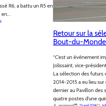
assé R6, a battu un R5 en
4 en…
rs
Retour sur la sél
Bout-du-Monde
“C’est un événement imp
Jolissaint, vice-préside
La sélection des futurs 
2014-2015 a eu lieu sur 
dernier au Pavillon de
quatre postes d’une qu
proxisport
23 avril 2014
In