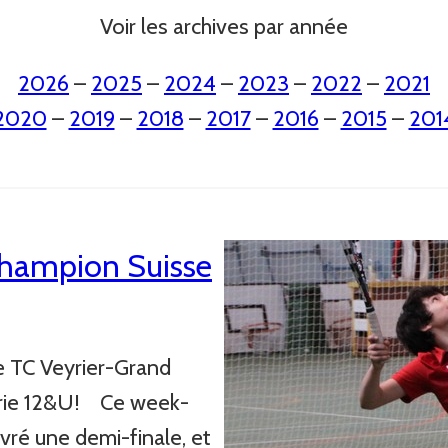
Voir les archives par année
2026
–
2025
–
2024
–
2023
–
2022
–
2021
2020
–
2019
–
2018
–
2017
–
2016
–
2015
–
201
champion Suisse
e TC Veyrier-Grand
orie 12&U! Ce week-
vré une demi-finale, et