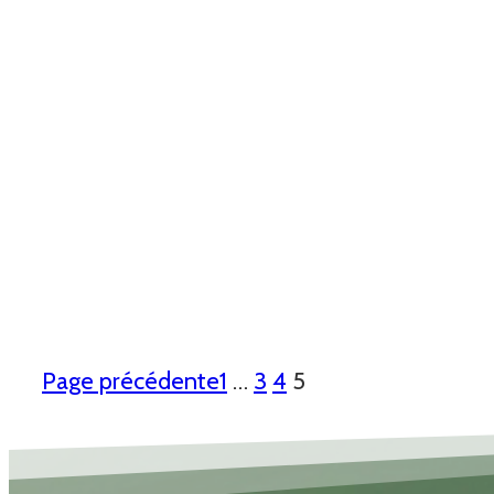
Page précédente
1
…
3
4
5