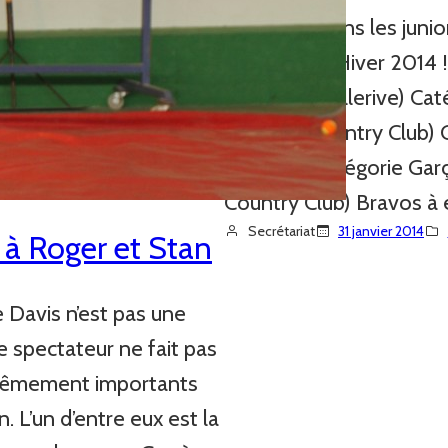
Nous félicitons les juni
genevois-e Hiver 2014 !
Collonge-Bellerive) Ca
(Geneva Country Club) C
Maccabi) Catégorie Ga
Country Club) Bravos à 
Secrétariat
31 janvier 2014
e à Roger et Stan
 Davis n’est pas une
e spectateur ne fait pas
xtrêmement importants
 L’un d’entre eux est la