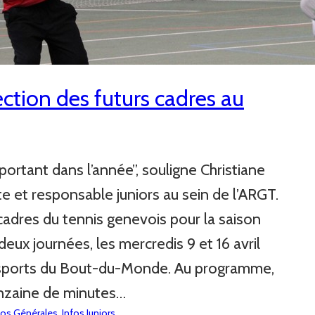
ection des futurs cadres au
ortant dans l’année”, souligne Christiane
nte et responsable juniors au sein de l’ARGT.
cadres du tennis genevois pour la saison
deux journées, les mercredis 9 et 16 avril
s sports du Bout-du-Monde. Au programme,
inzaine de minutes…
fos Générales
, 
Infos Juniors