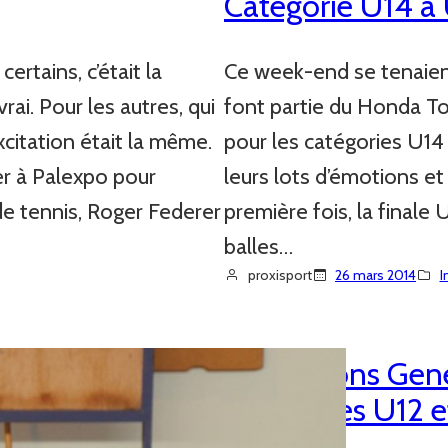
Catégorie U14 à
ertains, c’était la
Ce week-end se tenaient
rai. Pour les autres, qui
font partie du Honda T
xcitation était la même.
pour les catégories U14
er à Palexpo pour
leurs lots d’émotions et
 de tennis, Roger Federer
première fois, la finale
balles…
proxisport
26 mars 2014
I
Champions Genev
Catégories U12 