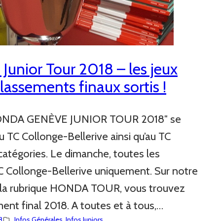
nior Tour 2018 – les jeux
 classements finaux sortis !
HONDA GENÈVE JUNIOR TOUR 2018″ se
u TC Collonge-Bellerive ainsi qu’au TC
 catégories. Le dimanche, toutes les
TC Collonge-Bellerive uniquement. Sur notre
us la rubrique HONDA TOUR, vous trouvez
ent final 2018. A toutes et à tous,…
8
Infos Générales
, 
Infos Juniors