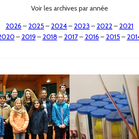
Voir les archives par année
2026
–
2025
–
2024
–
2023
–
2022
–
2021
2020
–
2019
–
2018
–
2017
–
2016
–
2015
–
201