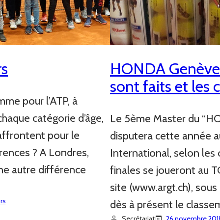
rs
HONDA Genève Ju
sont faits et les
mme pour l’ATP, à
 chaque catégorie d’âge,
Le 5ème Master du “
’affrontent pour le
disputera cette année a
érences ? A Londres,
International, selon les
 une autre différence
finales se joueront au 
site (www.argt.ch), so
rs
dès à présent le classem
Secrétariat
26 novembre 201