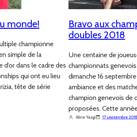
du monde!
Bravo aux cham
doubles 2018
ultiple championne
n simple de la
Une centaine de joueuse
e d’or dans le cadre des
championnats genevois d
ships qui ont eu lieu
dimanche 16 septembre a
izia, tête de série
ambiance et des matches
champion genevois de do
proposées. Cette année,
Aline Yazgi
17 septembre 201