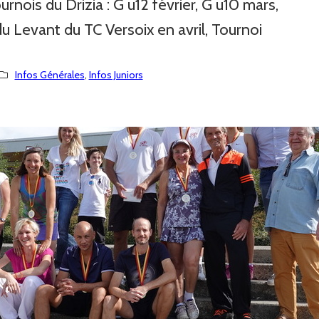
urnois du Drizia : G u12 février, G u10 mars,
u Levant du TC Versoix en avril, Tournoi
Infos Générales
, 
Infos Juniors