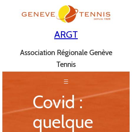
Aller
au
contenu
ARGT
Association Régionale Genève
Tennis
Covid :
quelque