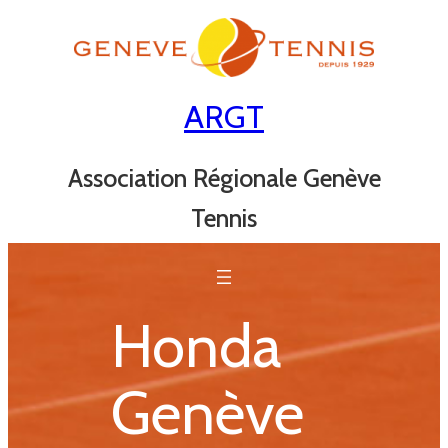
Aller
au
contenu
ARGT
Association Régionale Genève
Tennis
Honda
Genève