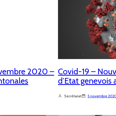
novembre 2020 –
Covid-19 – Nouv
ntonales
d’Etat genevois
Secrétariat
5 novembre 202