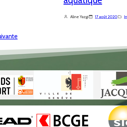
Aline Yazgi
17 août 2020
I
uivante