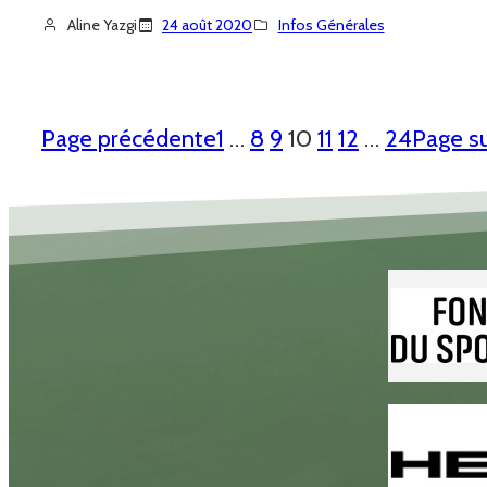
Aline Yazgi
24 août 2020
Infos Générales
Page précédente
1
…
8
9
10
11
12
…
24
Page s